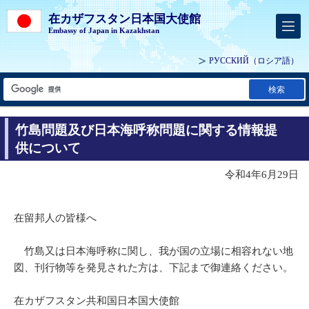
在カザフスタン日本国大使館
Embassy of Japan in Kazakhstan
РУССКИЙ
（ロシア語）
検索
竹島問題及び日本海呼称問題に関する情報提
供について
令和4年6月29日
在留邦人の皆様へ
竹島又は日本海呼称に関し、我が国の立場に相容れない地
図、刊行物等を発見された方は、下記まで御連絡ください。
在カザフスタン共和国日本国大使館